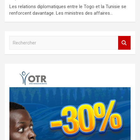
Les relations diplomatiques entre le Togo et la Tunisie se
renforcent davantage. Les ministres des affaires…
R
e
c
h
e
r
c
h
e
r