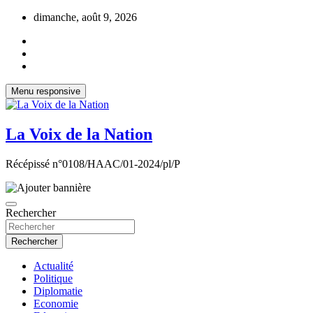
Aller
dimanche, août 9, 2026
au
contenu
Menu responsive
La Voix de la Nation
Récépissé n°0108/HAAC/01-2024/pl/P
Rechercher
Rechercher
Actualité
Politique
Diplomatie
Economie