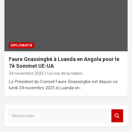
DIPLOMATIE
Faure Gnassingbé à Luanda en Angola pour le
7è Sommet UE-UA
24 novembre 2025
La voix de la nation
Le Président du Conseil Faure Gnassingbé est depuis ce
lundi 24 novembre 2025 à Luanda en…
R
e
c
h