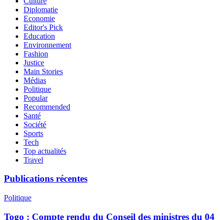
Culture
Diplomatie
Economie
Editor's Pick
Education
Environnement
Fashion
Justice
Main Stories
Médias
Politique
Popular
Recommended
Santé
Société
Sports
Tech
Top actualités
Travel
Publications récentes
Politique
Togo : Compte rendu du Conseil des ministres du 04