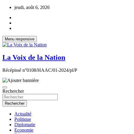
Aller
jeudi, août 6, 2026
au
contenu
Menu responsive
La Voix de la Nation
Récépissé n°0108/HAAC/01-2024/pl/P
Rechercher
Rechercher
Actualité
Politique
Diplomatie
Economie