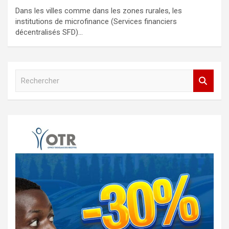
Dans les villes comme dans les zones rurales, les
institutions de microfinance (Services financiers
décentralisés SFD)…
R
e
c
h
e
r
c
h
e
r