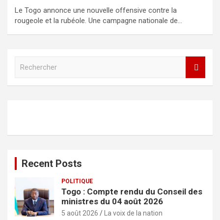
Le Togo annonce une nouvelle offensive contre la
rougeole et la rubéole. Une campagne nationale de…
R
e
c
h
e
r
c
h
e
r
Recent Posts
POLITIQUE
Togo : Compte rendu du Conseil des
ministres du 04 août 2026
5 août 2026
La voix de la nation