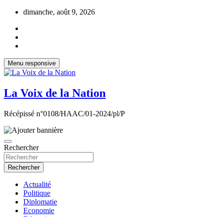
Aller
dimanche, août 9, 2026
au
contenu
Menu responsive
La Voix de la Nation
Récépissé n°0108/HAAC/01-2024/pl/P
Rechercher
Rechercher
Actualité
Politique
Diplomatie
Economie