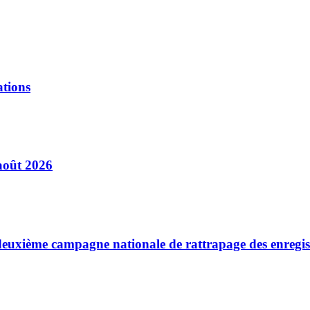
ations
août 2026
a deuxième campagne nationale de rattrapage des enregi