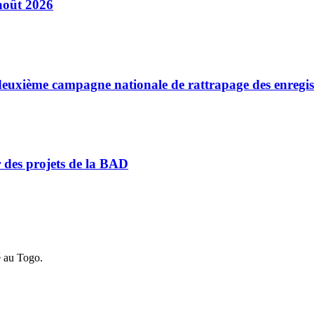
août 2026
a deuxième campagne nationale de rattrapage des enregi
r des projets de la BAD
é au Togo.