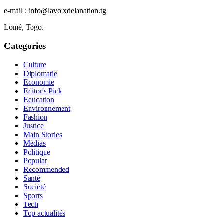
e-mail : info@lavoixdelanation.tg
Lomé, Togo.
Categories
Culture
Diplomatie
Economie
Editor's Pick
Education
Environnement
Fashion
Justice
Main Stories
Médias
Politique
Popular
Recommended
Santé
Société
Sports
Tech
Top actualités