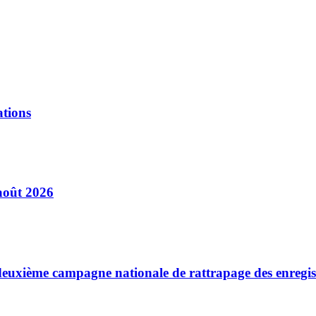
ations
août 2026
a deuxième campagne nationale de rattrapage des enregi