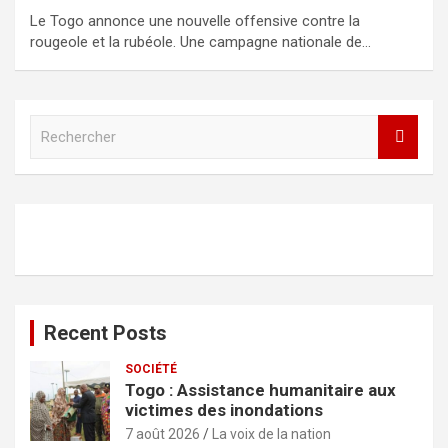
Le Togo annonce une nouvelle offensive contre la
rougeole et la rubéole. Une campagne nationale de…
R
e
c
h
e
r
c
h
e
r
Recent Posts
SOCIÉTÉ
Togo : Assistance humanitaire aux
victimes des inondations
7 août 2026
La voix de la nation