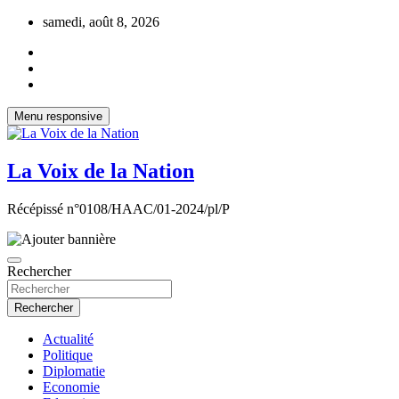
Aller
samedi, août 8, 2026
au
contenu
Menu responsive
La Voix de la Nation
Récépissé n°0108/HAAC/01-2024/pl/P
Rechercher
Rechercher
Actualité
Politique
Diplomatie
Economie