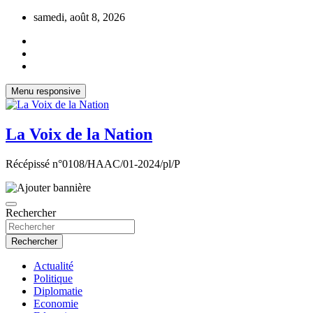
Aller
samedi, août 8, 2026
au
contenu
Menu responsive
La Voix de la Nation
Récépissé n°0108/HAAC/01-2024/pl/P
Rechercher
Rechercher
Actualité
Politique
Diplomatie
Economie