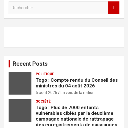
R
e
c
h
e
r
c
h
e
r
Recent Posts
POLITIQUE
Togo : Compte rendu du Conseil des
ministres du 04 août 2026
5 août 2026
La voix de la nation
SOCIÉTÉ
Togo : Plus de 7000 enfants
vulnérables ciblés par la deuxième
campagne nationale de rattrapage
des enregistrements de naissances