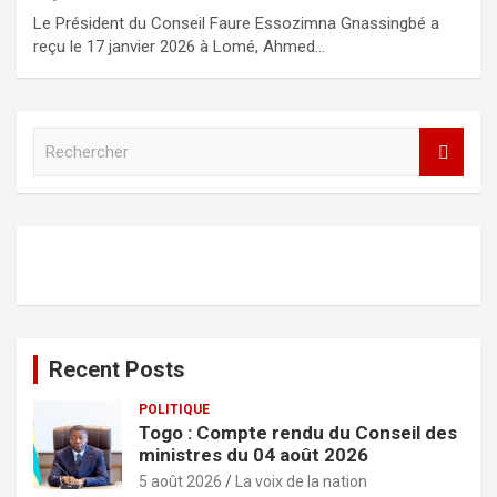
Le Président du Conseil Faure Essozimna Gnassingbé a
reçu le 17 janvier 2026 à Lomé, Ahmed…
R
e
c
h
e
r
c
h
e
r
Recent Posts
POLITIQUE
Togo : Compte rendu du Conseil des
ministres du 04 août 2026
5 août 2026
La voix de la nation