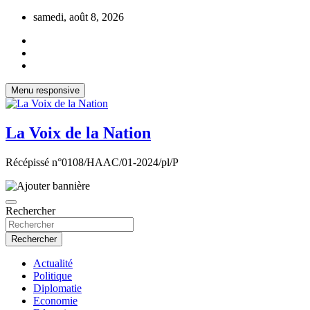
Aller
samedi, août 8, 2026
au
contenu
Menu responsive
La Voix de la Nation
Récépissé n°0108/HAAC/01-2024/pl/P
Rechercher
Rechercher
Actualité
Politique
Diplomatie
Economie