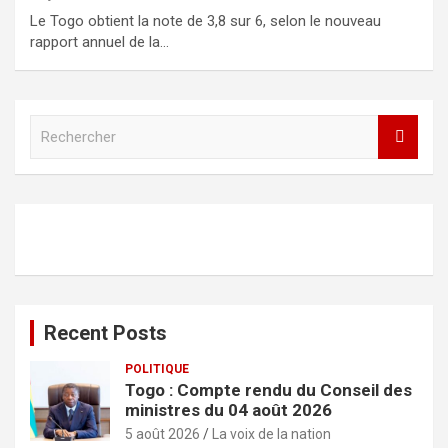
Le Togo obtient la note de 3,8 sur 6, selon le nouveau
rapport annuel de la…
R
e
c
h
e
r
c
h
e
r
Recent Posts
POLITIQUE
Togo : Compte rendu du Conseil des
ministres du 04 août 2026
5 août 2026
La voix de la nation