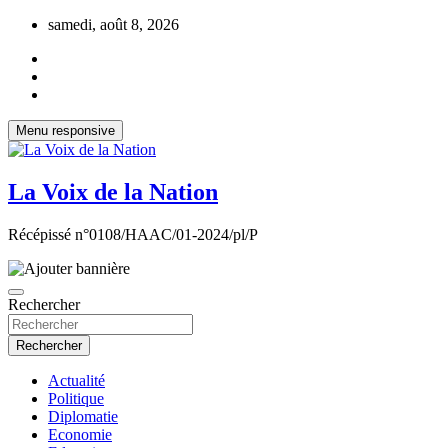
Aller
samedi, août 8, 2026
au
contenu
Menu responsive
La Voix de la Nation
Récépissé n°0108/HAAC/01-2024/pl/P
Rechercher
Rechercher
Actualité
Politique
Diplomatie
Economie