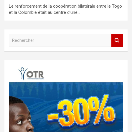
Le renforcement de la coopération bilatérale entre le Togo
et la Colombie était au centre d’une…
R
e
c
h
e
r
c
h
e
r