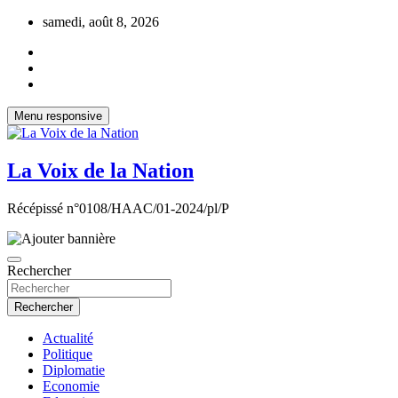
Aller
samedi, août 8, 2026
au
contenu
Menu responsive
La Voix de la Nation
Récépissé n°0108/HAAC/01-2024/pl/P
Rechercher
Rechercher
Actualité
Politique
Diplomatie
Economie