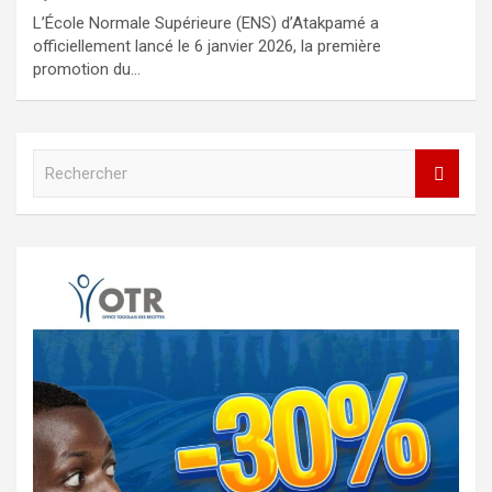
L’École Normale Supérieure (ENS) d’Atakpamé a
officiellement lancé le 6 janvier 2026, la première
promotion du…
R
e
c
h
e
r
c
h
e
r