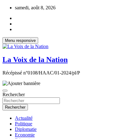
Aller
samedi, août 8, 2026
au
contenu
Menu responsive
La Voix de la Nation
Récépissé n°0108/HAAC/01-2024/pl/P
Rechercher
Rechercher
Actualité
Politique
Diplomatie
Economie