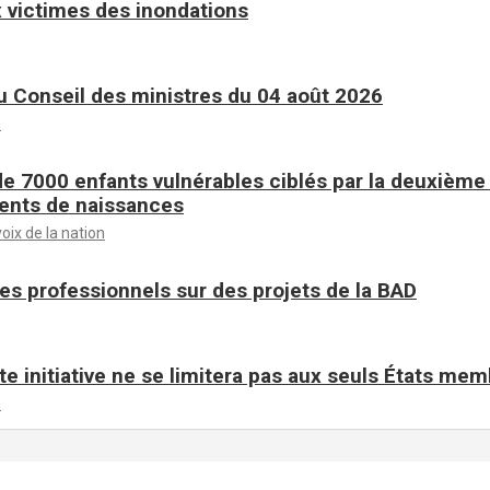
 victimes des inondations
 Conseil des ministres du 04 août 2026
n
de 7000 enfants vulnérables ciblés par la deuxièm
ents de naissances
voix de la nation
es professionnels sur des projets de la BAD
te initiative ne se limitera pas aux seuls États me
n