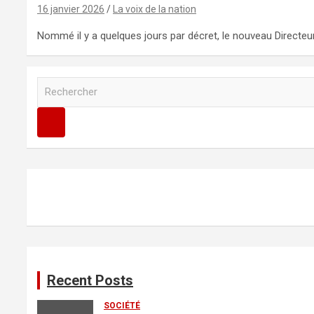
16 janvier 2026
La voix de la nation
Nommé il y a quelques jours par décret, le nouveau Directeu
R
e
c
h
e
r
c
h
e
r
Recent Posts
SOCIÉTÉ