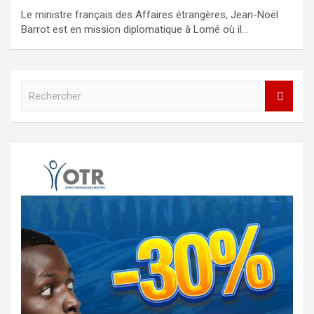
Le ministre français des Affaires étrangères, Jean-Noël
Barrot est en mission diplomatique à Lomé où il…
R
e
c
h
e
r
c
h
e
r