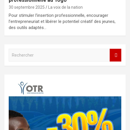
30 septembre 2025
La voix de la nation
Pour stimuler l’insertion professionnelle, encourager
l’entrepreneuriat et libérer le potentiel créatif des jeunes,
des outils adaptés…
R
e
c
h
e
r
c
h
e
r