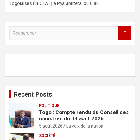
Togolaises (EFOFAT) à Pya abritera, du 6 au…
R
e
c
h
e
r
c
h
e
r
Recent Posts
POLITIQUE
Togo : Compte rendu du Conseil des
ministres du 04 août 2026
5 août 2026
La voix de la nation
SOCIÉTÉ