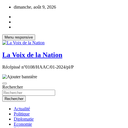
Aller
dimanche, août 9, 2026
au
contenu
Menu responsive
La Voix de la Nation
Récépissé n°0108/HAAC/01-2024/pl/P
Rechercher
Rechercher
Actualité
Politique
Diplomatie
Economie