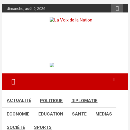
Aller
dimanche, août 9, 2026
au
contenu
La Voix de la
Nation
Récépissé n°0108/HAAC/01-
2024/pl/P
ACTUALITÉ
POLITIQUE
DIPLOMATIE
ECONOMIE
EDUCATION
SANTÉ
MÉDIAS
SOCIÉTÉ
SPORTS