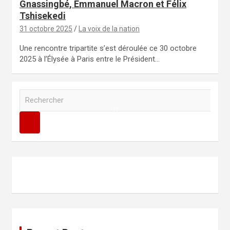
Gnassingbé, Emmanuel Macron et Félix
Tshisekedi
31 octobre 2025
La voix de la nation
Une rencontre tripartite s’est déroulée ce 30 octobre
2025 à l’Élysée à Paris entre le Président…
R
e
c
h
e
r
c
h
e
r