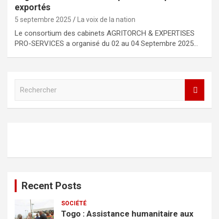
exportés
5 septembre 2025
La voix de la nation
Le consortium des cabinets AGRITORCH & EXPERTISES
PRO-SERVICES a organisé du 02 au 04 Septembre 2025…
R
e
c
h
e
r
c
h
e
r
Recent Posts
SOCIÉTÉ
Togo : Assistance humanitaire aux