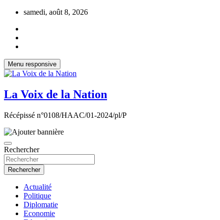
Aller
samedi, août 8, 2026
au
contenu
Menu responsive
La Voix de la Nation
Récépissé n°0108/HAAC/01-2024/pl/P
Rechercher
Rechercher
Actualité
Politique
Diplomatie
Economie