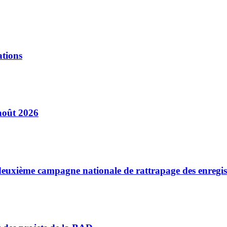
ations
août 2026
a deuxième campagne nationale de rattrapage des enregi