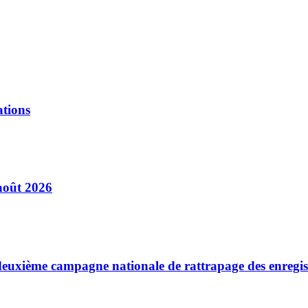
ations
août 2026
a deuxième campagne nationale de rattrapage des enregi