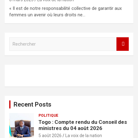
« Il est de notre responsabilité collective de garantir aux
femmes un avenir où leurs droits ne…
R
e
c
h
e
r
c
h
e
r
Recent Posts
POLITIQUE
Togo : Compte rendu du Conseil des
ministres du 04 août 2026
5 août 2026
La voix de la nation