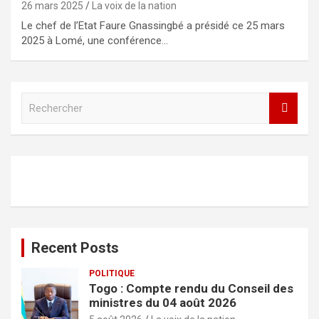
26 mars 2025
La voix de la nation
Le chef de l’Etat Faure Gnassingbé a présidé ce 25 mars
2025 à Lomé, une conférence…
R
e
c
h
e
r
c
h
e
r
Recent Posts
POLITIQUE
Togo : Compte rendu du Conseil des
ministres du 04 août 2026