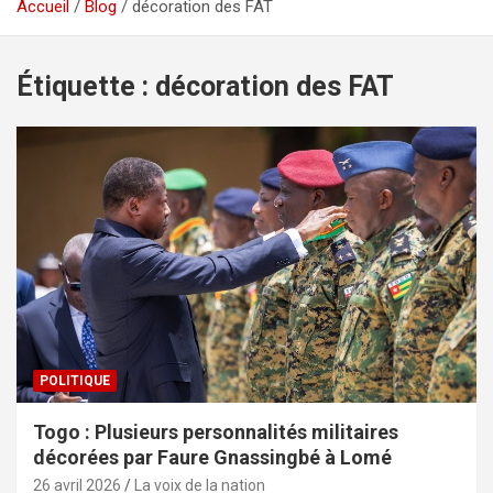
Accueil
Blog
décoration des FAT
Étiquette :
décoration des FAT
POLITIQUE
Togo : Plusieurs personnalités militaires
décorées par Faure Gnassingbé à Lomé
26 avril 2026
La voix de la nation