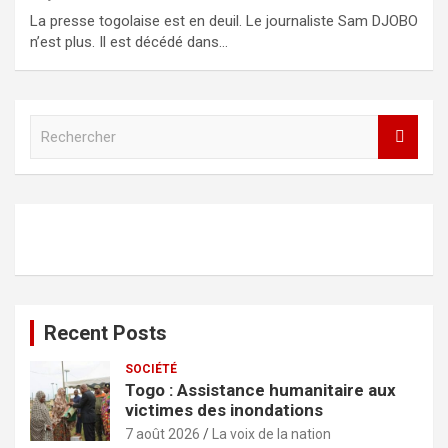
La presse togolaise est en deuil. Le journaliste Sam DJOBO
n’est plus. Il est décédé dans…
R
e
c
h
e
r
c
h
e
r
Recent Posts
SOCIÉTÉ
Togo : Assistance humanitaire aux
victimes des inondations
7 août 2026
La voix de la nation