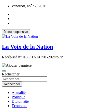
Aller
vendredi, août 7, 2026
au
contenu
Menu responsive
La Voix de la Nation
Récépissé n°0108/HAAC/01-2024/pl/P
Rechercher
Rechercher
Actualité
Politique
Diplomatie
Economie