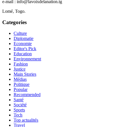
e-mail : info@lavoixdelanation.tg
Lomé, Togo.
Categories
Culture
Diplomatie
Economie
Editor's Pick
Education
Environnement
Fashion
Justice
Main Stories
Médias
Politique
Popular
Recommended
Santé
Société
Sports
Tech
Top actualités
Travel