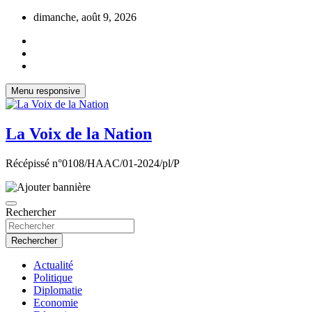
Aller
dimanche, août 9, 2026
au
contenu
Menu responsive
La Voix de la Nation
Récépissé n°0108/HAAC/01-2024/pl/P
Rechercher
Rechercher
Actualité
Politique
Diplomatie
Economie