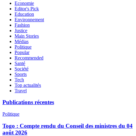
Economie
Editor's Pick
Education
Environnement
Fashion
Justice
Main Stories
Médias
Politique
Popular
Recommended
Santé
Société
Sports
Tech
Top actualités
Travel
Publications récentes
Politique
Togo : Compte rendu du Conseil des ministres du 04
août 2026