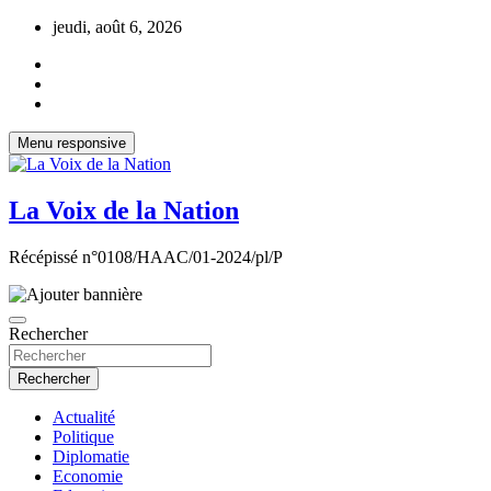
Aller
jeudi, août 6, 2026
au
contenu
Menu responsive
La Voix de la Nation
Récépissé n°0108/HAAC/01-2024/pl/P
Rechercher
Rechercher
Actualité
Politique
Diplomatie
Economie