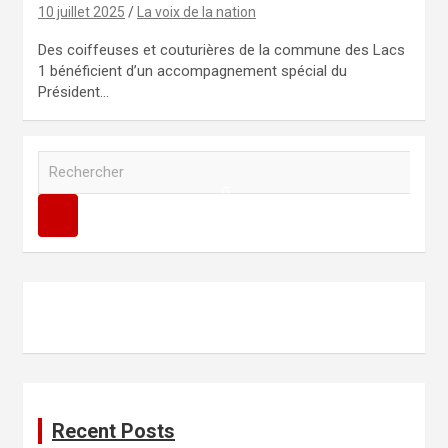
10 juillet 2025
La voix de la nation
Des coiffeuses et couturières de la commune des Lacs
1 bénéficient d’un accompagnement spécial du
Président…
R
e
c
h
e
r
c
h
e
r
Recent Posts