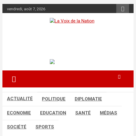
Aller
vendredi, août 7, 2026
au
contenu
La Voix de la
Nation
Récépissé n°0108/HAAC/01-2024/pl/P
ACTUALITÉ
POLITIQUE
DIPLOMATIE
ECONOMIE
EDUCATION
SANTÉ
MÉDIAS
SOCIÉTÉ
SPORTS