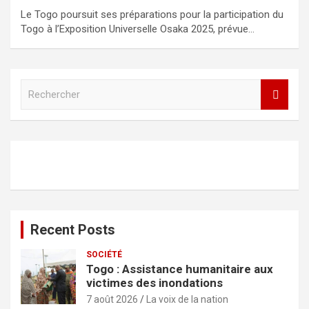
Le Togo poursuit ses préparations pour la participation du
Togo à l’Exposition Universelle Osaka 2025, prévue…
R
e
c
h
e
r
c
h
e
r
Recent Posts
SOCIÉTÉ
Togo : Assistance humanitaire aux
victimes des inondations
7 août 2026
La voix de la nation