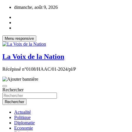
Aller
dimanche, août 9, 2026
au
contenu
Menu responsive
La Voix de la Nation
Récépissé n°0108/HAAC/01-2024/pl/P
Rechercher
Rechercher
Actualité
Politique
Diplomatie
Economie