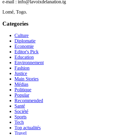
e-mail : info@lavoixdelanation.tg
Lomé, Togo.
Categories
Culture
Diplomatie
Economie
Editor's Pick
Education
Environnement
Fashion
Justice
Main Stories
Médias
Politique
Popular
Recommended
Santé
Société
Sports
Tech
Top actualités
Travel