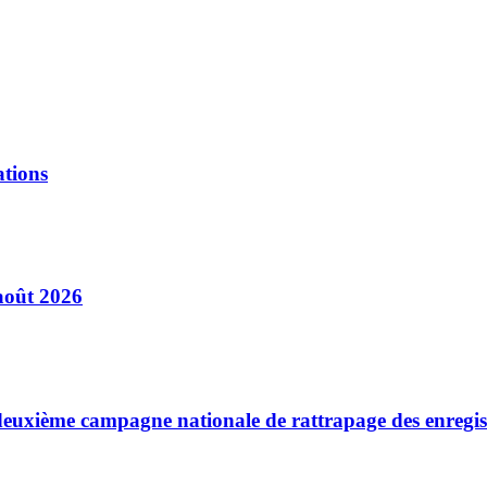
ations
août 2026
a deuxième campagne nationale de rattrapage des enregi