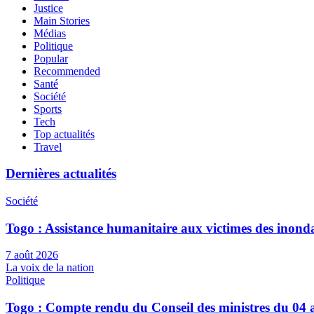
Justice
Main Stories
Médias
Politique
Popular
Recommended
Santé
Société
Sports
Tech
Top actualités
Travel
Dernières actualités
Société
Togo : Assistance humanitaire aux victimes des inond
7 août 2026
La voix de la nation
Politique
Togo : Compte rendu du Conseil des ministres du 04 