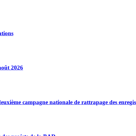
ations
août 2026
a deuxième campagne nationale de rattrapage des enregi