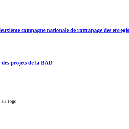
a deuxième campagne nationale de rattrapage des enregi
r des projets de la BAD
é au Togo.