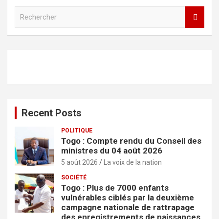
R
e
c
h
e
r
c
h
e
r
Recent Posts
POLITIQUE
Togo : Compte rendu du Conseil des
ministres du 04 août 2026
5 août 2026
La voix de la nation
SOCIÉTÉ
Togo : Plus de 7000 enfants
vulnérables ciblés par la deuxième
campagne nationale de rattrapage
des enregistrements de naissances