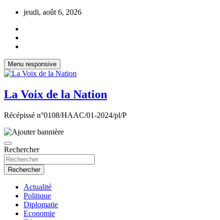
Aller
jeudi, août 6, 2026
au
contenu
Menu responsive
La Voix de la Nation
Récépissé n°0108/HAAC/01-2024/pl/P
Rechercher
Rechercher
Actualité
Politique
Diplomatie
Economie