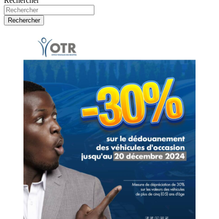
Rechercher
des
publications
Rechercher