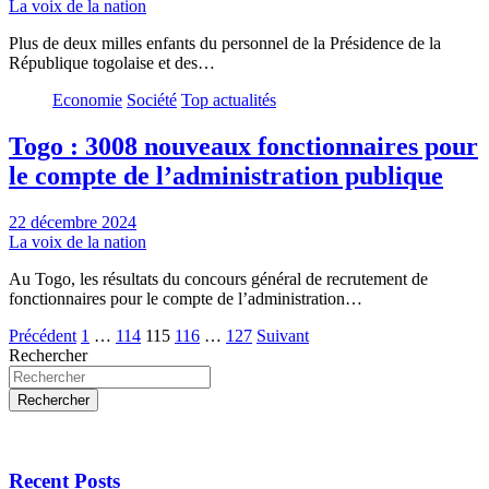
La voix de la nation
Plus de deux milles enfants du personnel de la Présidence de la
République togolaise et des…
Economie
Société
Top actualités
Togo : 3008 nouveaux fonctionnaires pour
le compte de l’administration publique
22 décembre 2024
La voix de la nation
Au Togo, les résultats du concours général de recrutement de
fonctionnaires pour le compte de l’administration…
Pagination
Précédent
1
…
114
115
116
…
127
Suivant
Rechercher
des
publications
Rechercher
Recent Posts