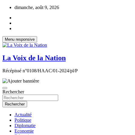
Aller
dimanche, août 9, 2026
au
contenu
Menu responsive
La Voix de la Nation
Récépissé n°0108/HAAC/01-2024/pl/P
Rechercher
Rechercher
Actualité
Politique
Diplomatie
Economie