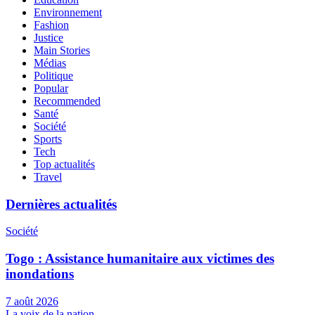
Environnement
Fashion
Justice
Main Stories
Médias
Politique
Popular
Recommended
Santé
Société
Sports
Tech
Top actualités
Travel
Dernières actualités
Société
Togo : Assistance humanitaire aux victimes des
inondations
7 août 2026
La voix de la nation