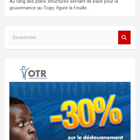
Au rang des plans structurés servant de base pour la
gouvernance au Togo, figure la Feuille…
R
e
c
h
e
r
c
h
e
r