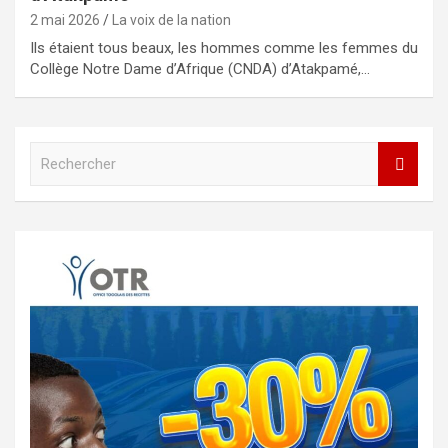
2 mai 2026
La voix de la nation
Ils étaient tous beaux, les hommes comme les femmes du
Collège Notre Dame d’Afrique (CNDA) d’Atakpamé,…
R
e
c
h
e
r
c
h
e
r