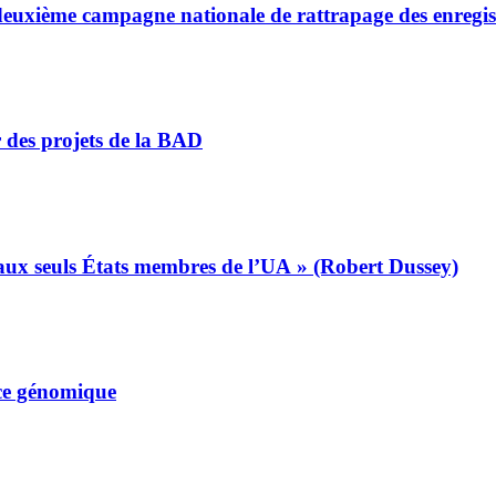
a deuxième campagne nationale de rattrapage des enregi
r des projets de la BAD
s aux seuls États membres de l’UA » (Robert Dussey)
nce génomique