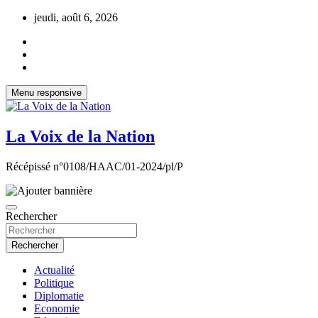
Aller
jeudi, août 6, 2026
au
contenu
Menu responsive
La Voix de la Nation
Récépissé n°0108/HAAC/01-2024/pl/P
Rechercher
Rechercher
Actualité
Politique
Diplomatie
Economie