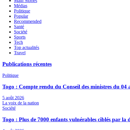
Main Stories
Médias
Politique
Popular
Recommended
Santé
Société
Sports
Tech
Top actualités
Travel
Publications récentes
Politique
Togo : Compte rendu du Conseil des ministres du 04 
5 août 2026
La voix de la nation
Société
Togo : Plus de 7000 enfants vulnérables ciblés par l