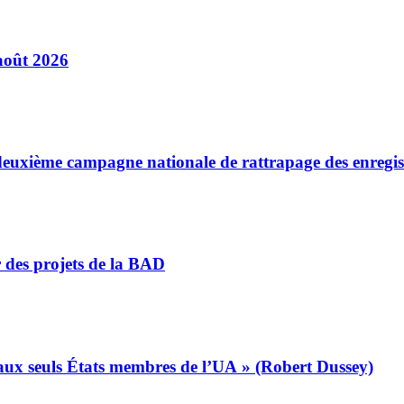
août 2026
a deuxième campagne nationale de rattrapage des enregi
r des projets de la BAD
s aux seuls États membres de l’UA » (Robert Dussey)