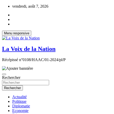
Aller
vendredi, août 7, 2026
au
contenu
Menu responsive
La Voix de la Nation
Récépissé n°0108/HAAC/01-2024/pl/P
Rechercher
Rechercher
Actualité
Politique
Diplomatie
Economie