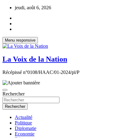
Aller
jeudi, août 6, 2026
au
contenu
Menu responsive
La Voix de la Nation
Récépissé n°0108/HAAC/01-2024/pl/P
Rechercher
Rechercher
Actualité
Politique
Diplomatie
Economie