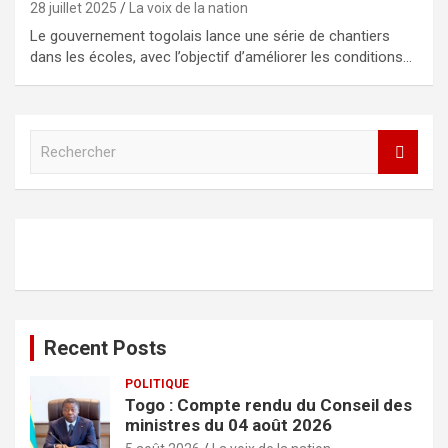
28 juillet 2025
La voix de la nation
Le gouvernement togolais lance une série de chantiers
dans les écoles, avec l’objectif d’améliorer les conditions…
R
e
c
h
e
r
c
h
e
r
Recent Posts
POLITIQUE
Togo : Compte rendu du Conseil des
ministres du 04 août 2026