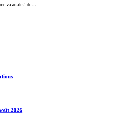
risme va au-delà du…
ations
août 2026