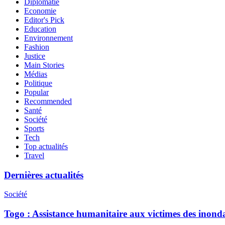
Diplomatie
Economie
Editor's Pick
Education
Environnement
Fashion
Justice
Main Stories
Médias
Politique
Popular
Recommended
Santé
Société
Sports
Tech
Top actualités
Travel
Dernières actualités
Société
Togo : Assistance humanitaire aux victimes des inond