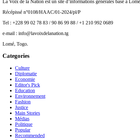
La Voix de la Nation est un site d’informations générales basé à Lom
Récépissé n°0108/HAAC/01-2024/pl/P
Tel : +228 99 02 78 83 / 90 86 99 88 / +1 210 992 0689
e-mail : info@lavoixdelanation.tg
Lomé, Togo.
Categories
Culture
Diplomatie
Economie
Editor's Pick
Education
Environnement
Fashion
Justice
Main Stories
Médias
Politique
Popular
Recommended