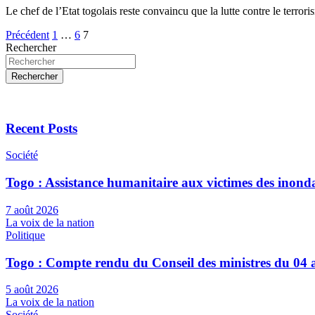
Le chef de l’Etat togolais reste convaincu que la lutte contre le terro
Pagination
Précédent
1
…
6
7
Rechercher
des
publications
Rechercher
Recent Posts
Société
Togo : Assistance humanitaire aux victimes des inond
7 août 2026
La voix de la nation
Politique
Togo : Compte rendu du Conseil des ministres du 04 
5 août 2026
La voix de la nation
Société