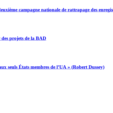
a deuxième campagne nationale de rattrapage des enregi
r des projets de la BAD
s aux seuls États membres de l’UA » (Robert Dussey)