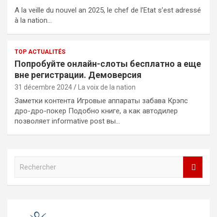
A la veille du nouvel an 2025, le chef de l’Etat s’est adressé
à la nation…
TOP ACTUALITÉS
Попробуйте онлайн-слоты бесплатно а еще
вне регистрации. Демоверсия
31 décembre 2024
La voix de la nation
Заметки контента Игровые аппараты забава Крэпс
дро-дро-покер Подобно книге, а как автодилер
позволяет informative post вы…
R
e
c
h
e
r