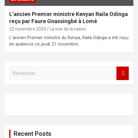
L’ancien Premier ministre Kenyan Raila Odinga
reçu par Faure Gnassingbé à Lomé
22 novembre 2024
La voix de la nation
L’ancien Premier ministre du Kenya, Raila Odinga a été reçu
en audience ce jeudi 21 novembre…
R
e
c
h
e
r
c
h
e
r
Recent Posts